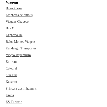
Viagem
Buser Carro
Empresas de ônibus
Viagens Chapecó
Bus X
Expresso JK
Belos Montes Viagens
Kandango Transportes
Viação Itapemirim
Emtram
Catedral
Star Bus
Kaissara
Princesa dos Inhamuns
Unida
ES Turismo