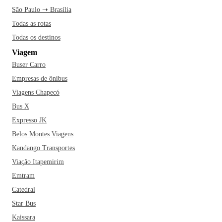
São Paulo ➝ Brasília
Todas as rotas
Todas os destinos
Viagem
Buser Carro
Empresas de ônibus
Viagens Chapecó
Bus X
Expresso JK
Belos Montes Viagens
Kandango Transportes
Viação Itapemirim
Emtram
Catedral
Star Bus
Kaissara