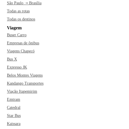
São Paulo ➝ Brasília
Todas as rotas
Todas os destinos
Viagem
Buser Carro
Empresas de ônibus
Viagens Chapecó
Bus X
Expresso JK
Belos Montes Viagens
Kandango Transportes
Viação Itapemirim
Emtram
Catedral
Star Bus
Kaissara