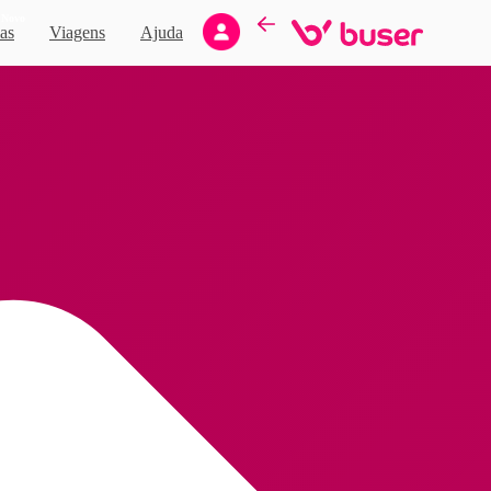
Novo
as
Viagens
Ajuda