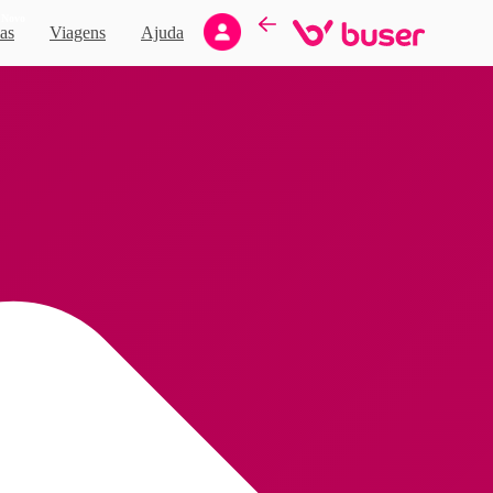
Novo
as
Viagens
Ajuda