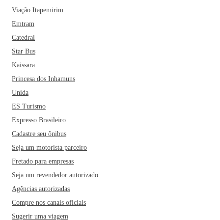
Viação Itapemirim
Emtram
Catedral
Star Bus
Kaissara
Princesa dos Inhamuns
Unida
ES Turismo
Expresso Brasileiro
Cadastre seu ônibus
Seja um motorista parceiro
Fretado para empresas
Seja um revendedor autorizado
Agências autorizadas
Compre nos canais oficiais
Sugerir uma viagem