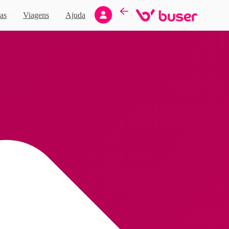
Novo
as
Viagens
Ajuda