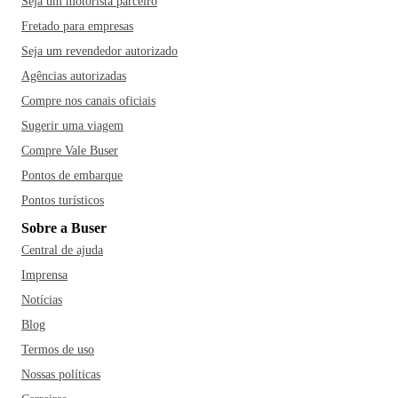
Seja um motorista parceiro
Fretado para empresas
Seja um revendedor autorizado
Agências autorizadas
Compre nos canais oficiais
Sugerir uma viagem
Compre Vale Buser
Pontos de embarque
Pontos turísticos
Sobre a Buser
Central de ajuda
Imprensa
Notícias
Blog
Termos de uso
Nossas políticas