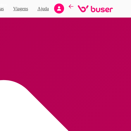
Novo
as
Viagens
Ajuda