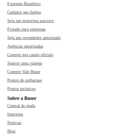
Expresso Brasileiro
Cadastre seu ônibus
Seja um motorista parceiro
Fretado para empresas
Seja um revendedor autorizado
Agências autorizadas
Compre nos canais oficiais
Sugerir uma viagem
Compre Vale Buser
Pontos de embarque
Pontos turísticos
Sobre a Buser
Central de ajuda
Imprensa
Notícias
Blog