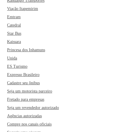
Kandango Transportes
Viação Itapemirim
Emtram
Catedral
Star Bus
Kaissara
Princesa dos Inhamuns
Unida
ES Turismo
Expresso Brasileiro
Cadastre seu ônibus
Seja um motorista parceiro
Fretado para empresas
Seja um revendedor autorizado
Agências autorizadas
Compre nos canais oficiais