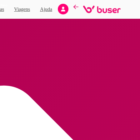
Novo
as
Viagens
Ajuda