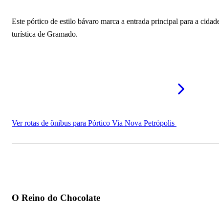
Ruínas de São Miguel Arcanjo
Este pórtico de estilo bávaro marca a entrada principal para a cidad
Cânion Itaimbezinho
turística de Gramado.
Viaduto 13
Pedalinho do Lago Negro
Chafariz As Três Meninas
Letreiro Eu Amo Tramandaí
Ver rotas de ônibus para Pórtico Via Nova Petrópolis
Ice Bar Mundo Gelado
Mais atrações turísticas no Rio Grande do Sul
O Reino do Chocolate