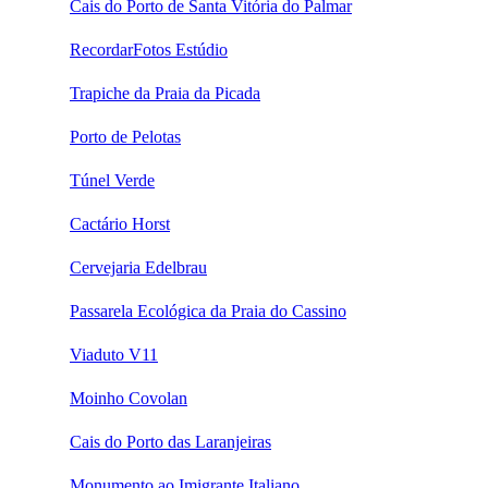
Cais do Porto de Santa Vitória do Palmar
RecordarFotos Estúdio
Trapiche da Praia da Picada
Porto de Pelotas
Túnel Verde
Cactário Horst
Cervejaria Edelbrau
Passarela Ecológica da Praia do Cassino
Viaduto V11
Moinho Covolan
Cais do Porto das Laranjeiras
Monumento ao Imigrante Italiano