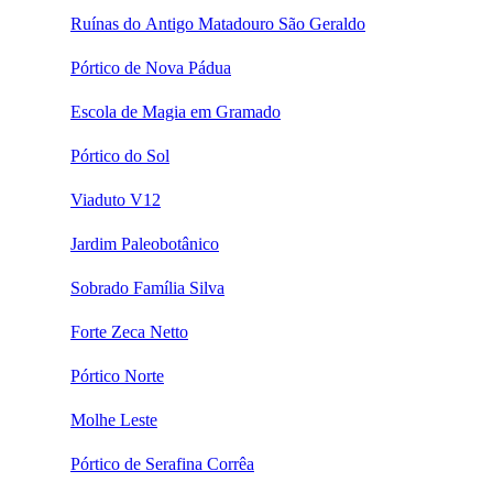
Ruínas do Antigo Matadouro São Geraldo
Pórtico de Nova Pádua
Escola de Magia em Gramado
Pórtico do Sol
Viaduto V12
Jardim Paleobotânico
Sobrado Família Silva
Forte Zeca Netto
Pórtico Norte
Molhe Leste
Pórtico de Serafina Corrêa