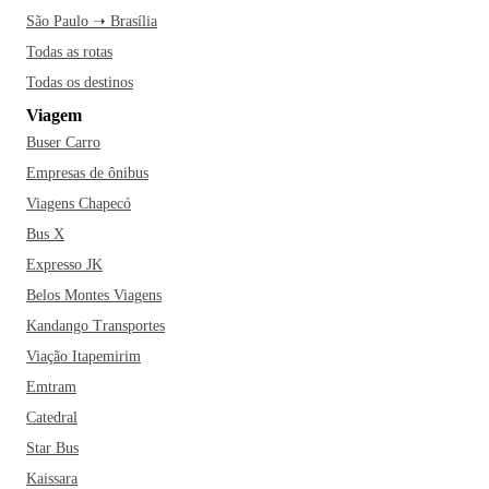
São Paulo ➝ Brasília
Todas as rotas
Todas os destinos
Viagem
Buser Carro
Empresas de ônibus
Viagens Chapecó
Bus X
Expresso JK
Belos Montes Viagens
Kandango Transportes
Viação Itapemirim
Emtram
Catedral
Star Bus
Kaissara