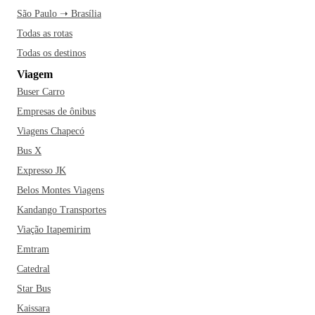
São Paulo ➝ Brasília
Todas as rotas
Todas os destinos
Viagem
Buser Carro
Empresas de ônibus
Viagens Chapecó
Bus X
Expresso JK
Belos Montes Viagens
Kandango Transportes
Viação Itapemirim
Emtram
Catedral
Star Bus
Kaissara