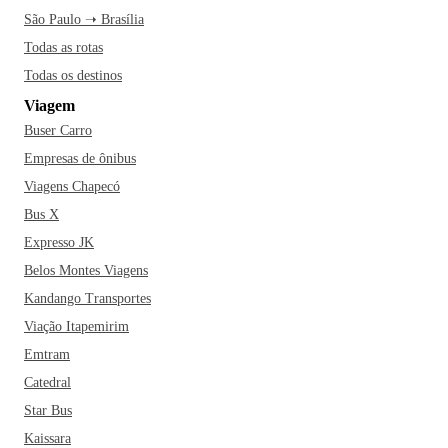
São Paulo ➝ Brasília
Todas as rotas
Todas os destinos
Viagem
Buser Carro
Empresas de ônibus
Viagens Chapecó
Bus X
Expresso JK
Belos Montes Viagens
Kandango Transportes
Viação Itapemirim
Emtram
Catedral
Star Bus
Kaissara