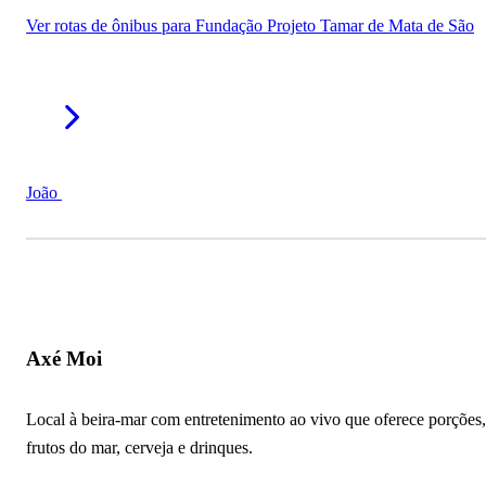
Cais do Morro de São Paulo
Ver rotas de ônibus para Fundação Projeto Tamar de Mata de São
Emissário de Arembepe
Companhia das Docas do Estado da Bahia
Píer Municipal de Porto Seguro
João
Aldeia Hippie
Projeto Coral Vivo
Mais atrações turísticas na Bahia
Axé Moi
Local à beira-mar com entretenimento ao vivo que oferece porções,
frutos do mar, cerveja e drinques.