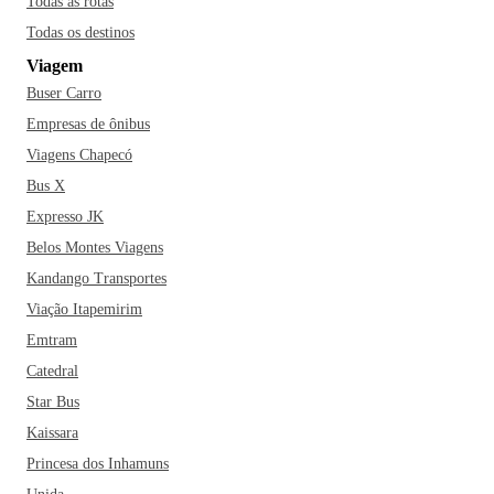
Todas as rotas
Todas os destinos
Viagem
Buser Carro
Empresas de ônibus
Viagens Chapecó
Bus X
Expresso JK
Belos Montes Viagens
Kandango Transportes
Viação Itapemirim
Emtram
Catedral
Star Bus
Kaissara
Princesa dos Inhamuns