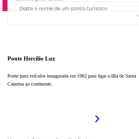
Ponte Hercílio Luz
Centro Histórico de Florianópolis
Freguesia do Ribeirão
Ponte Hercílio Luz
Avenida Beira-Mar Continental
Ponte para veículos inaugurada em 1982 para ligar a ilha de Santa
Ponte Pedro Ivo Campos
Catarina ao continente.
Ponte Colombo Salles