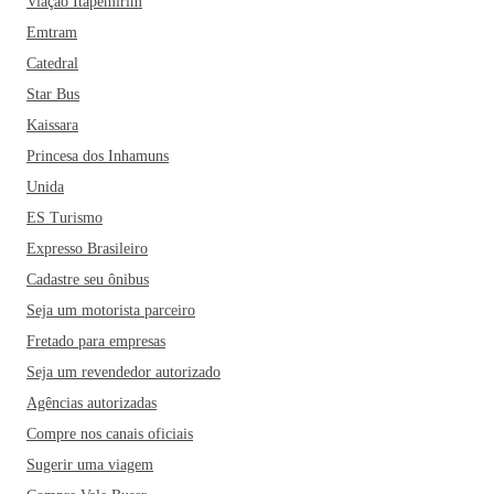
Viação Itapemirim
Emtram
Catedral
Star Bus
Kaissara
Princesa dos Inhamuns
Unida
ES Turismo
Expresso Brasileiro
Cadastre seu ônibus
Seja um motorista parceiro
Fretado para empresas
Seja um revendedor autorizado
Agências autorizadas
Compre nos canais oficiais
Sugerir uma viagem