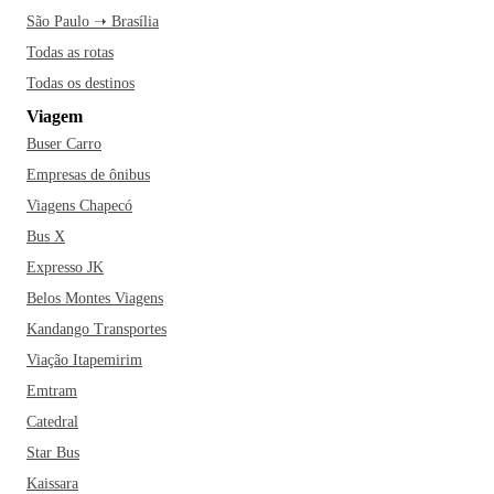
São Paulo ➝ Brasília
Todas as rotas
Todas os destinos
Viagem
Buser Carro
Empresas de ônibus
Viagens Chapecó
Bus X
Expresso JK
Belos Montes Viagens
Kandango Transportes
Viação Itapemirim
Emtram
Catedral
Star Bus
Kaissara