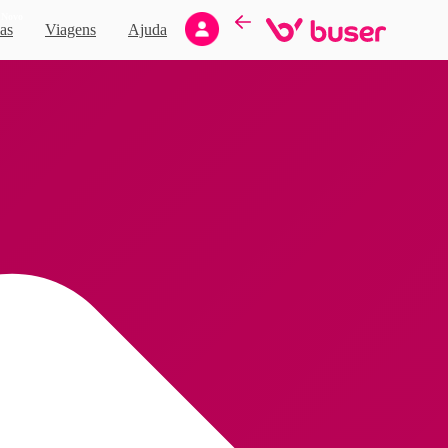
Novo
as
Viagens
Ajuda