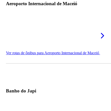
Aeroporto Internacional de Maceió
Feira Municipal de Rio Largo
Usina Utinga Leão
Shopping Rio Largo
Praça Humaitá
Ver rotas de ônibus para Aeroporto Internacional de Maceió
Banho do Japi