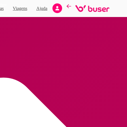
Novo
as
Viagens
Ajuda