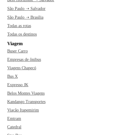
São Paulo ➝ Salvador
São Paulo ➝ Brasília
Todas as rotas
Todas os destinos
Viagem
Buser Carro
Empresas de ônibus
Viagens Chapecó
Bus X
Expresso JK
Belos Montes Viagens
Kandango Transportes
Viação Itapemirim
Emtram
Catedral