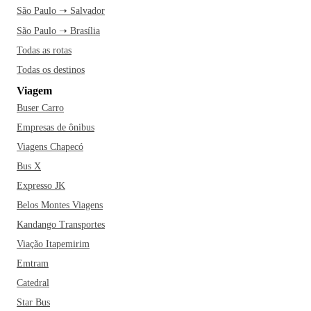
São Paulo ➝ Salvador
São Paulo ➝ Brasília
Todas as rotas
Todas os destinos
Viagem
Buser Carro
Empresas de ônibus
Viagens Chapecó
Bus X
Expresso JK
Belos Montes Viagens
Kandango Transportes
Viação Itapemirim
Emtram
Catedral
Star Bus