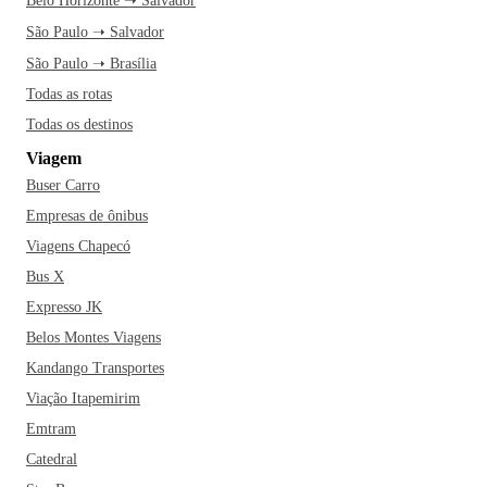
Belo Horizonte ➝ Salvador
São Paulo ➝ Salvador
São Paulo ➝ Brasília
Todas as rotas
Todas os destinos
Viagem
Buser Carro
Empresas de ônibus
Viagens Chapecó
Bus X
Expresso JK
Belos Montes Viagens
Kandango Transportes
Viação Itapemirim
Emtram
Catedral