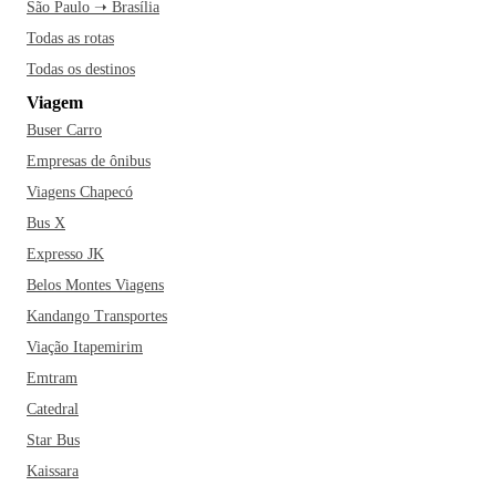
São Paulo ➝ Brasília
Todas as rotas
Todas os destinos
Viagem
Buser Carro
Empresas de ônibus
Viagens Chapecó
Bus X
Expresso JK
Belos Montes Viagens
Kandango Transportes
Viação Itapemirim
Emtram
Catedral
Star Bus
Kaissara