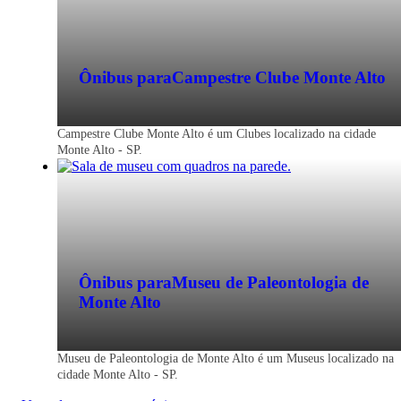
Passagem de ônibus para Monte Alto - S
Ônibus para
Campestre Clube Monte Alto
Economize na viagem de ônibus para
Monte Alto - SP. Reserve agora, online e
Campestre Clube Monte Alto é um Clubes localizado na cidade
sem filas. Mais barato que a passagem na
Monte Alto - SP.
rodoviária.
Ônibus para
Museu de Paleontologia de
Monte Alto
Museu de Paleontologia de Monte Alto é um Museus localizado na
cidade Monte Alto - SP.