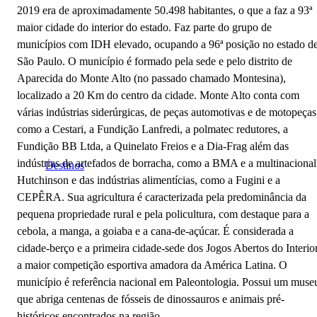
2019 era de aproximadamente 50.498 habitantes, o que a faz a 93ª
maior cidade do interior do estado. Faz parte do grupo de
municípios com IDH elevado, ocupando a 96ª posição no estado d
São Paulo. O município é formado pela sede e pelo distrito de
Aparecida do Monte Alto (no passado chamado Montesina),
localizado a 20 Km do centro da cidade. Monte Alto conta com
várias indústrias siderúrgicas, de peças automotivas e de motopeças
como a Cestari, a Fundição Lanfredi, a polmatec redutores, a
Fundição BB Ltda, a Quinelato Freios e a Dia-Frag além das
indústrias de artefados de borracha, como a BMA e a multinacional
Destinos
Hutchinson e das indústrias alimentícias, como a Fugini e a
CEPÊRA. Sua agricultura é caracterizada pela predominância da
pequena propriedade rural e pela policultura, com destaque para a
cebola, a manga, a goiaba e a cana-de-açúcar. É considerada a
cidade-berço e a primeira cidade-sede dos Jogos Abertos do Interior
a maior competição esportiva amadora da América Latina. O
município é referência nacional em Paleontologia. Possui um muse
que abriga centenas de fósseis de dinossauros e animais pré-
históricos encontrados na região.