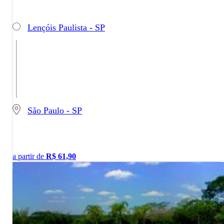
Lençóis Paulista - SP
São Paulo - SP
a partir de
R$
61,90