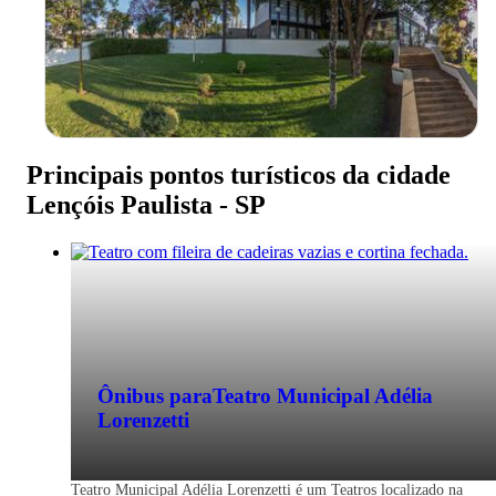
Passagem de ônibus para Lençóis Paulist
- SP
Localizada no Centro-Oeste do estado,
Principais pontos turísticos da cidade
Lençóis Paulista – SP é considerada a
Lençóis Paulista - SP
Capital do Livro e reúne mais exemplare
na Biblioteca Municipal do que
habitantes.
Ônibus para
Teatro Municipal Adélia
Lorenzetti
Teatro Municipal Adélia Lorenzetti é um Teatros localizado na