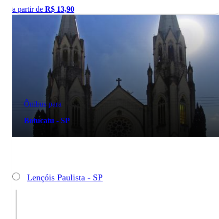
a partir de
R$
13,90
Ônibus para
Botucatu - SP
Lençóis Paulista - SP