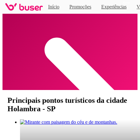
Novo
Início
Promoções
Experiências
V
Home
Principais pontos turísticos da cidade
Holambra - SP