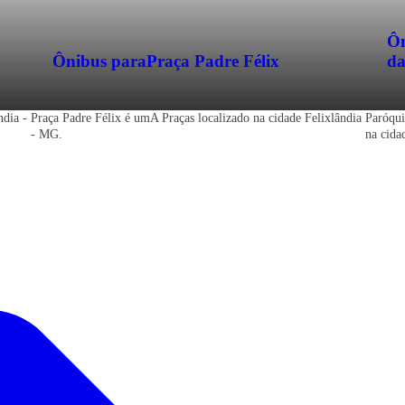
Ôn
Ônibus para
Praça Padre Félix
da
ndia -
Praça Padre Félix é umA Praças localizado na cidade Felixlândia
Paróqui
- MG.
na cida