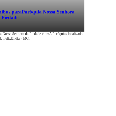
ibus para
Paróquia Nossa Senhora
 Piedade
a Nossa Senhora da Piedade é umA Paróquias localizado
de Felixlândia - MG.