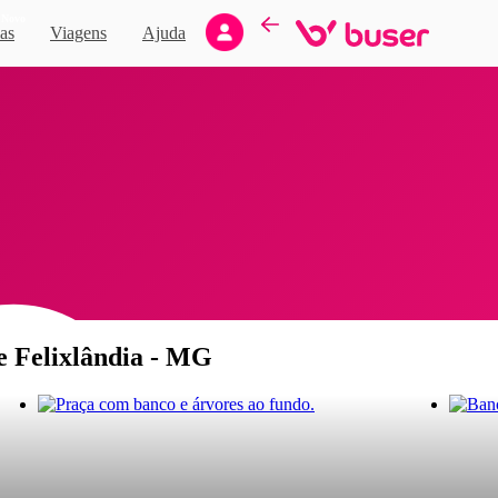
Novo
as
Viagens
Ajuda
de Felixlândia - MG