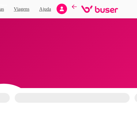
Novo
as
Viagens
Ajuda