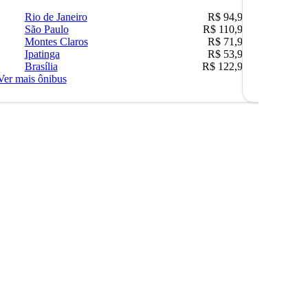
Rio de Janeiro
R$ 94,90
Rio 
São Paulo
R$ 110,90
Belo
Montes Claros
R$ 71,90
São 
Ipatinga
R$ 53,90
Ipat
Brasília
R$ 122,90
Camp
Ver mais ônibus
Ver mais ô