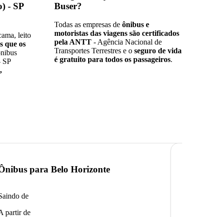
) - SP
Buser?
Todas as empresas de
ônibus e
motoristas das viagens são certificados
ama, leito
pela ANTT
- Agência Nacional de
s que os
Transportes Terrestres e o
seguro de vida
ônibus
é gratuito para todos os passageiros
.
- SP
,
Ônibus para
Belo Horizonte
Ônibus 
Saindo de
Saindo de
A partir de
A partir de