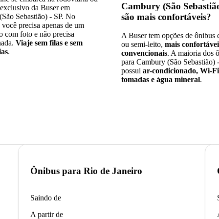
Cambury (São Sebastião
exclusivo da Buser em
são mais confortáveis
?
São Sebastião) - SP. No
, você precisa apenas de um
 com foto e não precisa
A Buser tem opções de ônibus c
nada.
Viaje sem filas e sem
ou semi-leito,
mais confortávei
ias
.
convencionais
. A maioria dos 
para Cambury (São Sebastião) 
possui
ar-condicionado, Wi-Fi
tomadas e água mineral
.
Ônibus para
Rio de Janeiro
Saindo de
A partir de