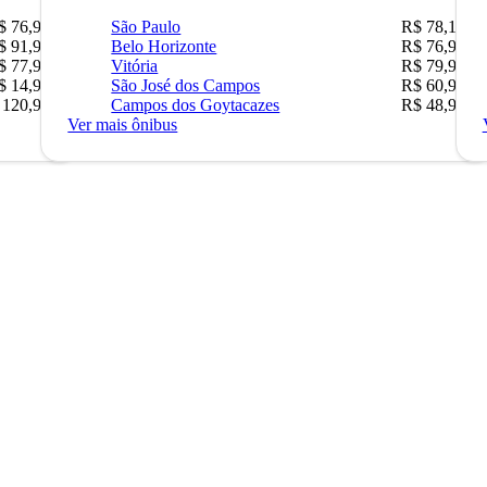
$ 76,90
São Paulo
R$ 78,16
$ 91,90
Belo Horizonte
R$ 76,90
$ 77,90
Vitória
R$ 79,90
$ 14,90
São José dos Campos
R$ 60,90
 120,90
Campos dos Goytacazes
R$ 48,90
Ver mais ônibus