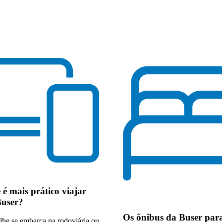
e
é mais prático viajar
Buser
?
Os
ônibus da Buser par
lhe se embarca na rodoviária ou