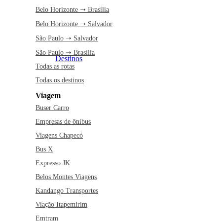
Belo Horizonte ➝ Brasília
Belo Horizonte ➝ Salvador
São Paulo ➝ Salvador
São Paulo ➝ Brasília
Destinos
Todas as rotas
Todas os destinos
Viagem
Buser Carro
Empresas de ônibus
Viagens Chapecó
Bus X
Expresso JK
Belos Montes Viagens
Kandango Transportes
Viação Itapemirim
Emtram