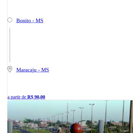
Bonito - MS
Maracaju - MS
a partir de
R$
90,00