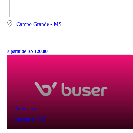
Campo Grande - MS
a partir de
R$
120,00
Ônibus para
Maracaju - MS