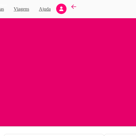
Novo
as
Viagens
Ajuda