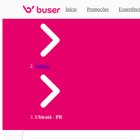
Início
Promoções
Experiênci
Home
Ônibus
Ubiratã - PR