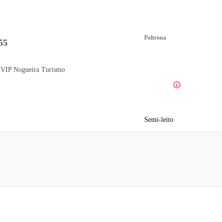
Poltrona
55
 VIP Nogueira Turismo
Semi-leito