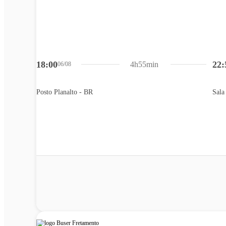
18:00
22:
4h55min
06/08
Posto Planalto - BR
Sala