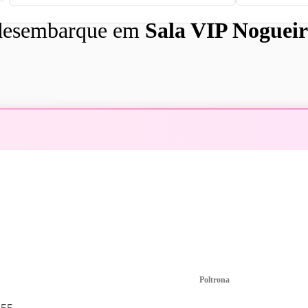
esembarque em
Sala VIP Nogueir
Poltrona
:55