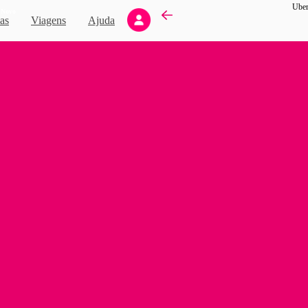
Uber
Novo
as
Viagens
Ajuda