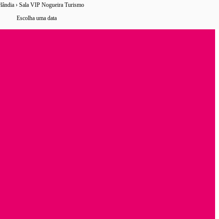
lândia › Sala VIP Nogueira Turismo
3 horários
de ônibus encontrados
Escolha uma data