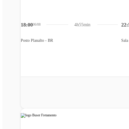
18:00
22:
4h55min
06/08
Posto Planalto - BR
Sala