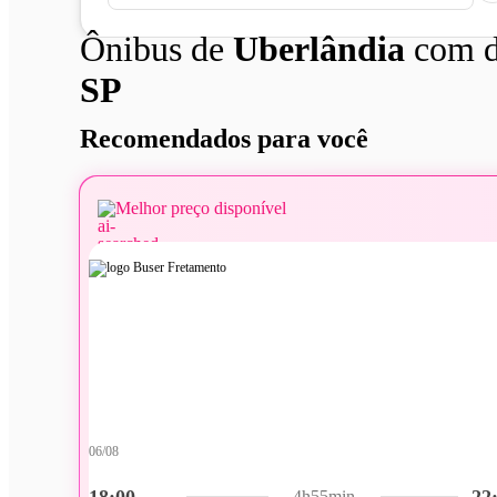
Ônibus de
Uberlândia
com d
SP
Recomendados para você
Melhor preço disponível
06/08
18:00
22
4h55min