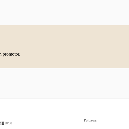
m promotor.
Poltrona
40
10/08