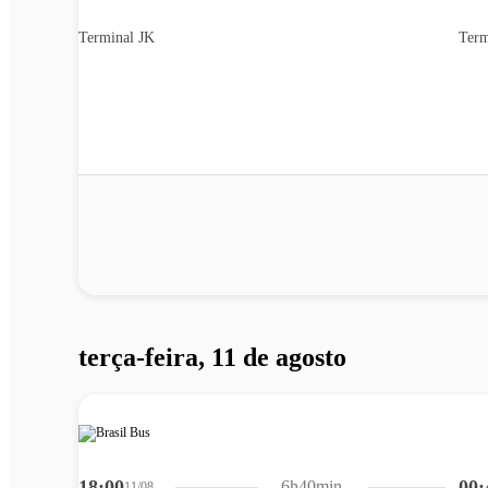
Terminal JK
Term
terça-feira, 11 de agosto
18:00
00:
6h40min
11/08