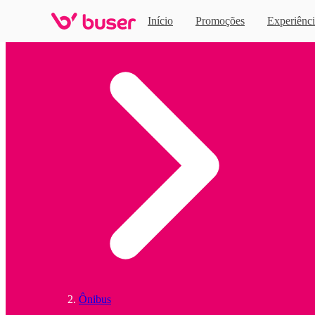
Início
Promoções
Experiênci
Home
Ônibus