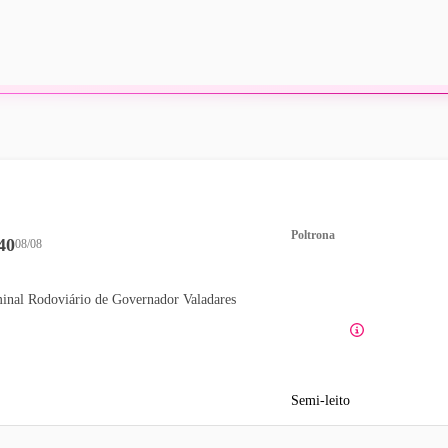
Poltrona
40
08/08
inal Rodoviário de Governador Valadares
Semi-leito