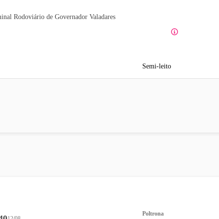
inal Rodoviário de Governador Valadares
Semi-leito
Poltrona
40
12/08