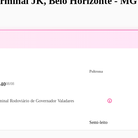
rminal JK, Belo Horizonte - MG
Poltrona
:40
08/08
minal Rodoviário de Governador Valadares
Semi-leito