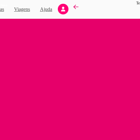
Te
Novo
as
Viagens
Ajuda