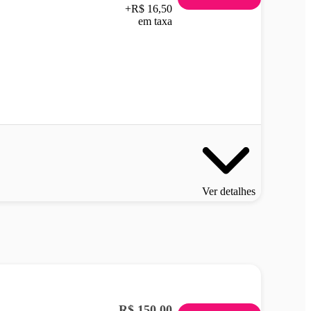
+R$ 16,50
em taxa
Ver detalhes
R$ 150,00