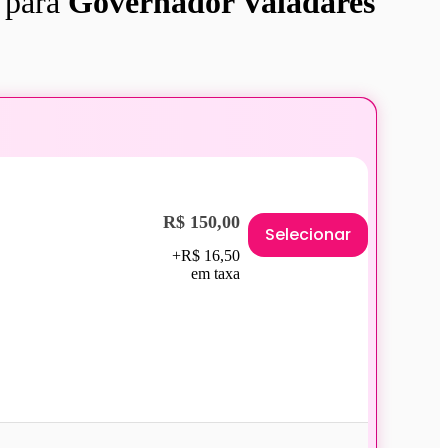
para
Governador Valadares
R$ 150,00
Selecionar
+R$ 16,50
em taxa