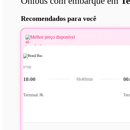
Ônibus com embarque em
Te
Recomendados para você
Melhor preço disponível
07/08
18:00
00
6h40min
Terminal JK
Ter