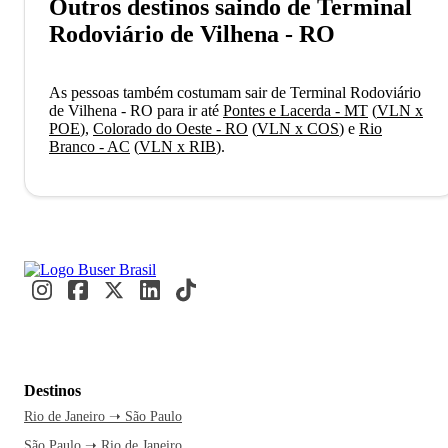
Outros destinos saindo de Terminal
Rodoviário de Vilhena - RO
As pessoas também costumam sair de Terminal Rodoviário
de Vilhena - RO para ir até
Pontes e Lacerda - MT
(
VLN x
POE
)
,
Colorado do Oeste - RO
(
VLN x COS
)
e
Rio
Branco - AC
(
VLN x RIB
)
.
Destinos
Rio de Janeiro ➝ São Paulo
São Paulo ➝ Rio de Janeiro