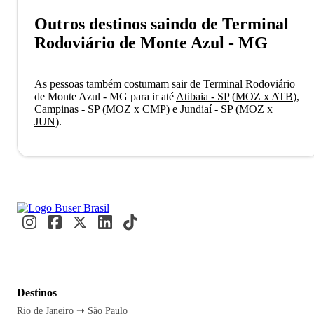
Outros destinos saindo de Terminal
Rodoviário de Monte Azul - MG
As pessoas também costumam sair de Terminal Rodoviário
de Monte Azul - MG para ir até
Atibaia - SP
(
MOZ x ATB
)
,
Campinas - SP
(
MOZ x CMP
)
e
Jundiaí - SP
(
MOZ x
JUN
)
.
Destinos
Rio de Janeiro ➝ São Paulo