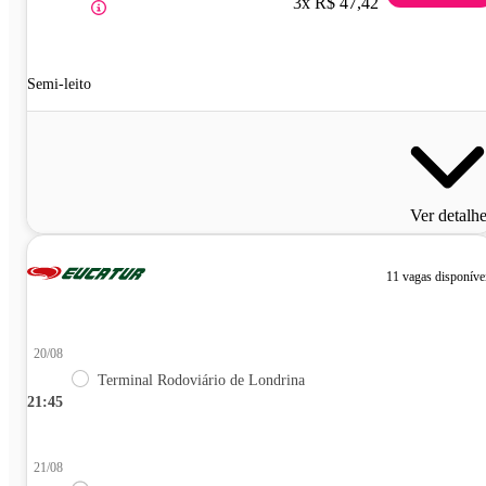
3x R$ 47,42
Semi-leito
Ver detalh
11 vagas disponíve
20/08
Terminal Rodoviário de Londrina
21:45
21/08