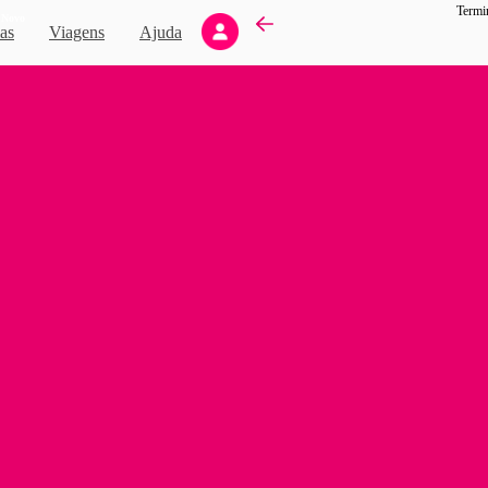
Termi
Novo
as
Viagens
Ajuda