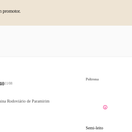
m promotor.
Poltrona
40
11/08
ina Rodoviário de Paramirim
Semi-leito