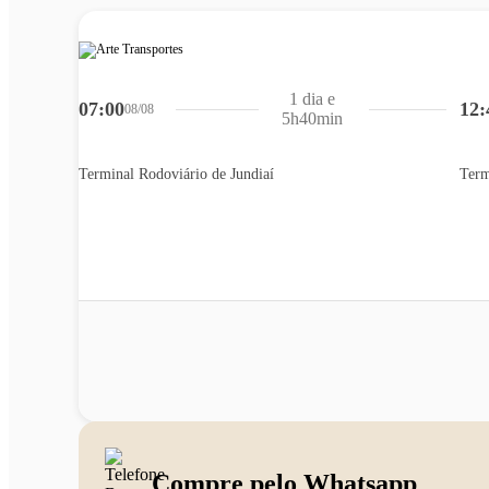
1 dia e
07:00
12:
08/08
5h40min
Terminal Rodoviário de Jundiaí
Term
Compre pelo Whatsapp