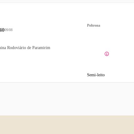
Poltrona
40
09/08
ina Rodoviário de Paramirim
Semi-leito