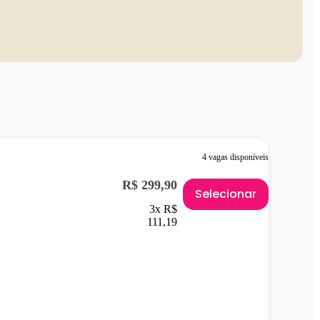
4 vagas disponíveis
R$ 299,90
Selecionar
3x R$
111,19