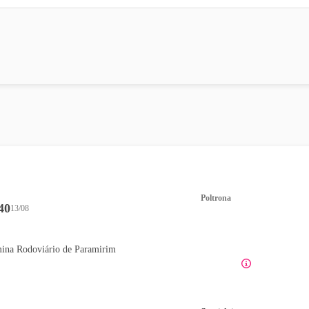
Poltrona
40
13/08
ina Rodoviário de Paramirim