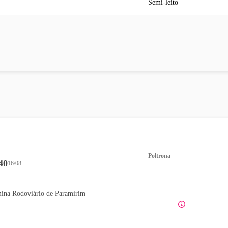
Semi-leito
Poltrona
40
16/08
ina Rodoviário de Paramirim