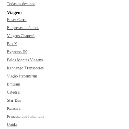
impressionantes da cidade e da Serra do Curral. Que tal
Todas os destinos
parar em um dos botecos famosos, como o Bar do Zezé,
Viagem
para experimentar uns petiscos únicos de BH? Bora curtir
Buser Carro
Belo Horizonte e aproveitar tudo que a cidade proporciona!
Empresas de ônibus
Viagens Chapecó
Bus X
Expresso JK
Belos Montes Viagens
Kandango Transportes
Viação Itapemirim
Emtram
Catedral
Star Bus
Kaissara
Princesa dos Inhamuns
Unida