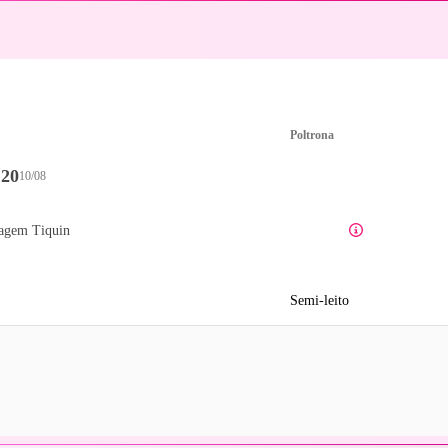
Poltrona
:20
10/08
agem Tiquin
Semi-leito