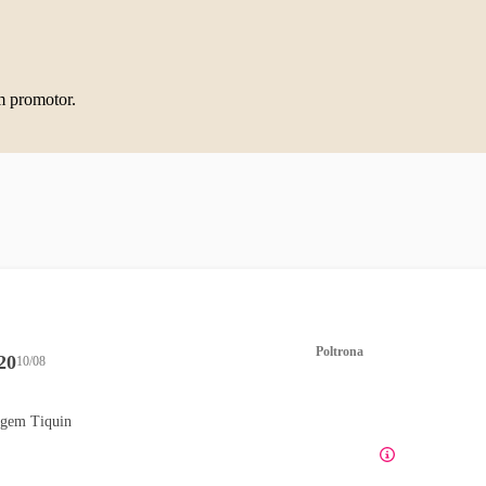
m promotor.
Poltrona
20
10/08
gem Tiquin