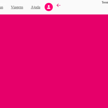
Termi
Novo
as
Viagens
Ajuda