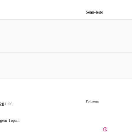
Semi-leito
Poltrona
20
11/08
gem Tiquin