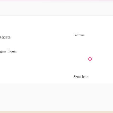
Poltrona
20
08/08
gem Tiquin
Semi-leito