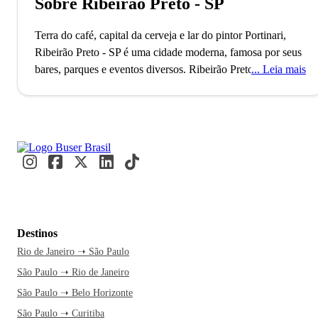
Sobre Ribeirão Preto - SP
Terra do café, capital da cerveja e lar do pintor Portinari,
Ribeirão Preto - SP é uma cidade moderna, famosa por seus
bares, parques e eventos diversos.
Ribeirão Preto, fundada
Leia mais
em 1856, é reconhecida como a capital da cerveja no Brasil,
graças à sua rica tradição cervejeira que inclui marcas
renomadas como Colorado e Pinguim. Este título reflete a
transformação de uma cidade outrora famosa pelo café em
um polo de inovação e tecnologia, com o 21º maior PIB do
país. Todos os anos, milhares de visitantes e estudantes
movimentam a cidade, atraídos por eventos como o
Agrishow e pela prestigiada Faculdade de Medicina da
USP.
A Choperia Pinguim é uma parada obrigatória para
Destinos
quem chega a Ribeirão Preto, famosa por suas cervejas
Rio de Janeiro ➝ São Paulo
artesanais. A viagem é mais do que um simples
São Paulo ➝ Rio de Janeiro
deslocamento; é a chance de explorar uma cidade cheia de
histórias. Com uma passagem de ônibus pela Buser, você
São Paulo ➝ Belo Horizonte
relaxa enquanto aproveita o tempo livre sem se preocupar
São Paulo ➝ Curitiba