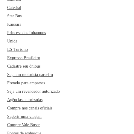
Catedral
Star Bus
Kaissara
Princesa dos Inhamuns
Unida
ES Turismo
Expresso Brasileiro
Cadastre seu ônibus
Seja um motorista parceiro
Fretado para empresas
Seja um revendedor autorizado
Agências autorizadas
Compre nos canais oficiais
Sugerir uma viagem
Compre Vale Buser
Pontos de embarque