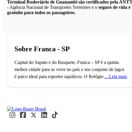
Terminal Rodoviário de Guanambi são certificados pela ANT
- Agência Nacional de Transportes Terrestres e o
seguro de vida é
gratuito para todos os passageiros
.
Sobre Franca - SP
Capital do Sapato e do Basquete, Franca – SP é a quinta
melhor cidade para se viver no país e seu conjunto de lagos
é palco ideal para esportes aquáticos.
O Relógio do Sol,
Leia mais
único no Brasil, remonta ao ano de 1824, quando Franca foi
fundada. Conhecida como a “Capital do Calçado”, a cidade
também se destaca por ser a 5ª mais segura do país.
Moradores e visitantes se encontram em seus restaurantes
pitorescos e exploram a rica história local.
A visita ao icônico
Relógio do Sol se torna uma expectativa durante a viagem a
caminho de Franca. A viagem é uma oportunidade perfeita