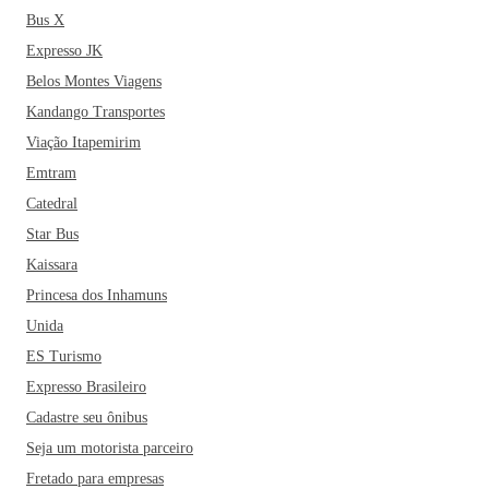
Bus X
Expresso JK
Belos Montes Viagens
Kandango Transportes
Viação Itapemirim
Emtram
Catedral
Star Bus
Kaissara
Princesa dos Inhamuns
Unida
ES Turismo
Expresso Brasileiro
Cadastre seu ônibus
Seja um motorista parceiro
Fretado para empresas