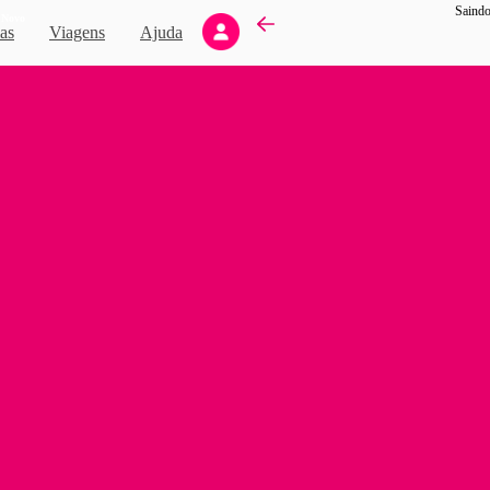
Saindo
Novo
as
Viagens
Ajuda