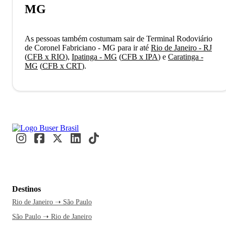
MG
As pessoas também costumam sair de Terminal Rodoviário
de Coronel Fabriciano - MG para ir até
Rio de Janeiro - RJ
(
CFB x RIO
)
,
Ipatinga - MG
(
CFB x IPA
)
e
Caratinga -
MG
(
CFB x CRT
)
.
Destinos
Rio de Janeiro ➝ São Paulo
São Paulo ➝ Rio de Janeiro