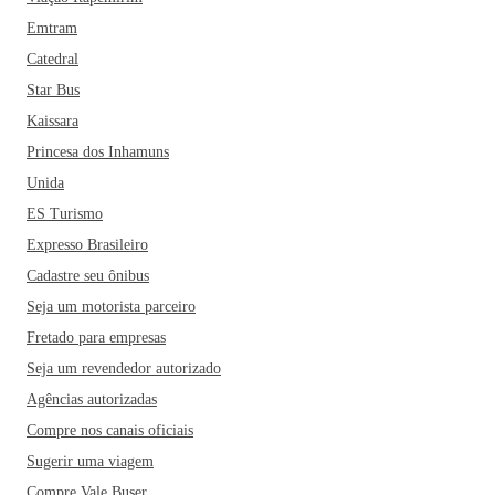
Emtram
Catedral
Star Bus
Kaissara
Princesa dos Inhamuns
Unida
ES Turismo
Expresso Brasileiro
Cadastre seu ônibus
Seja um motorista parceiro
Fretado para empresas
Seja um revendedor autorizado
Agências autorizadas
Compre nos canais oficiais
Sugerir uma viagem
Compre Vale Buser