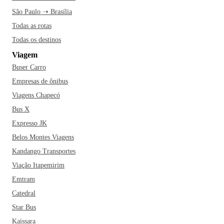
São Paulo ➝ Brasília
Todas as rotas
Todas os destinos
Viagem
Buser Carro
Empresas de ônibus
Viagens Chapecó
Bus X
Expresso JK
Belos Montes Viagens
Kandango Transportes
Viação Itapemirim
Emtram
Catedral
Star Bus
Kaissara