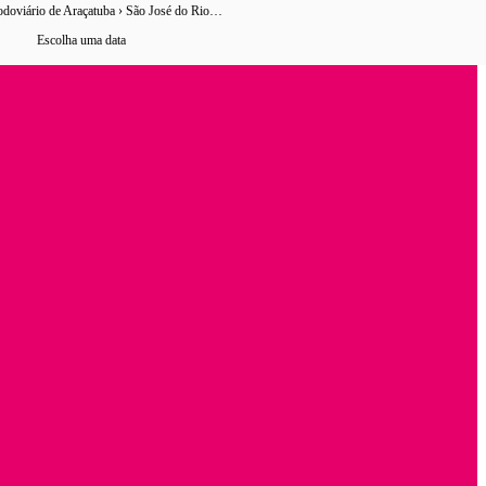
Terminal Rodoviário de Araçatuba › São José do Rio Preto
0 horários
de ônibus encontrados
Escolha uma data