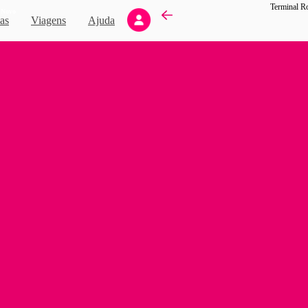
Novo
as
Viagens
Ajuda