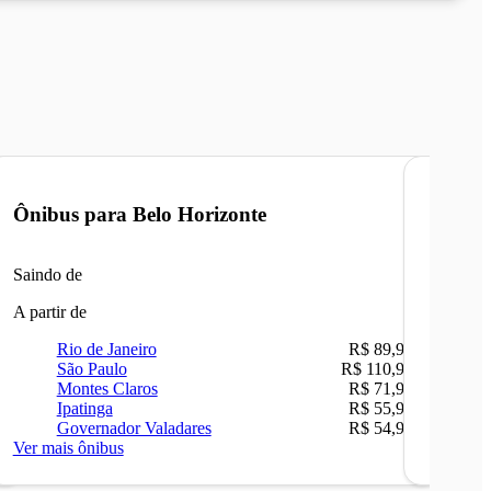
Ônibus para
Belo Horizonte
Ônibu
Saindo de
Saindo 
A partir de
A partir 
Rio de Janeiro
R$ 89,90
Ri
São Paulo
R$ 110,90
Be
Montes Claros
R$ 71,90
Sã
Ipatinga
R$ 55,90
Ip
Governador Valadares
R$ 54,90
Ca
Ver mais ônibus
Ver mais