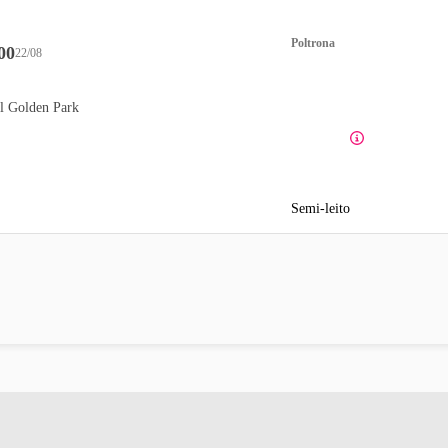
Poltrona
00
22/08
l Golden Park
Semi-leito