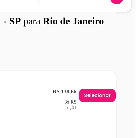
 - SP
para
Rio de Janeiro
R$ 138,66
Selecionar
3x R$
51,41