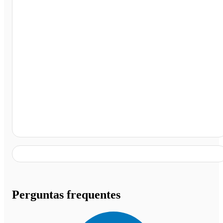
Metrô Conceição (senac Jabaquara), São Paulo - SP
Perguntas frequentes