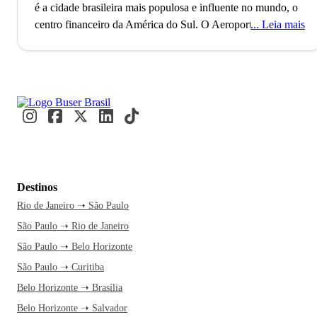
é a cidade brasileira mais populosa e influente no mundo, o
centro financeiro da América do Sul.
O Aeroporto de
Leia mais
Guarulhos, o segundo maior do Brasil, conecta São Paulo
ao mundo, refletindo seu status como uma metrópole global
alfa. Com mais de 11 milhões de habitantes, a cidade é
reconhecida como a Capital Mundial da Gastronomia, onde
eventos internacionais como a Bienal de Arte e a São Paulo
Fashion Week acontecem. Paulistanos e visitantes se
misturam nos movimentados terminais e nas ruas vibrantes,
criando um fluxo constante de cultura e inovação.
A caminho
de São Paulo, você já se imagina explorando a Avenida
Destinos
Paulista e suas atrações culturais. A cidade nunca dorme, e
Rio de Janeiro ➝ São Paulo
essa energia contagiante é motivo mais do que suficiente
São Paulo ➝ Rio de Janeiro
para embarcar agora. Uma passagem de ônibus pela Buser
transforma a viagem em um momento de relaxamento, com
São Paulo ➝ Belo Horizonte
tempo livre para você planejar cada detalhe. Além disso, o
São Paulo ➝ Curitiba
atendimento 24h garante segurança e facilidade na hora de
Belo Horizonte ➝ Brasília
viajar. E quando o ônibus chega à rodoviária, a experiência
Belo Horizonte ➝ Salvador
paulistana se inicia.
No MASP, aproveite uma tarde para