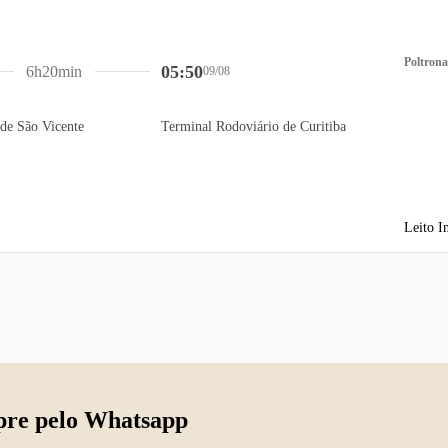
Poltrona
05:50
6h20min
09/08
de São Vicente
Terminal Rodoviário de Curitiba
Leito I
re pelo Whatsapp