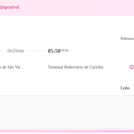
disponível
Poltrona
05:50
6h20min
09/08
Terminal Rodoviário de São Vicente
Terminal Rodoviário de Curitiba
Leito