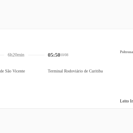
Poltrona
05:50
6h20min
10/08
de São Vicente
Terminal Rodoviário de Curitiba
Leito I