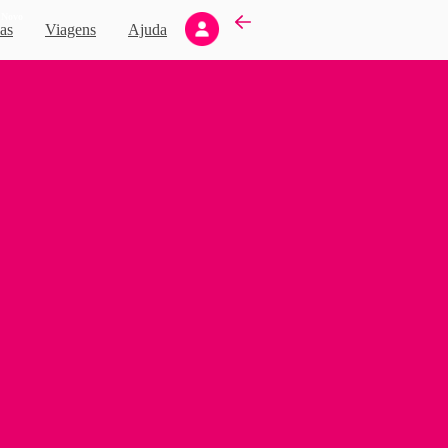
Novo
as
Viagens
Ajuda