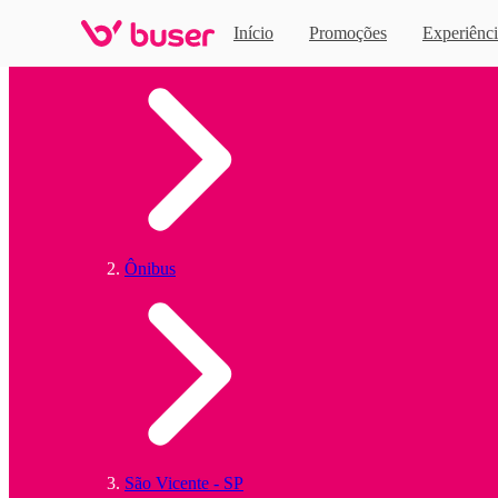
Início
Promoções
Experiênci
Home
Ônibus
São Vicente - SP